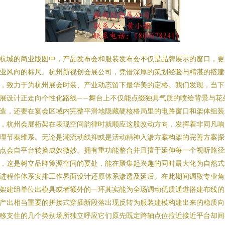
杭城的商业版图中，产品发布会和服装发布会不仅是品牌展示的窗口，更
业风向的标尺。杭州新视创会展公司，凭借深厚的策划经验与精湛的搭建
，致力于为杭州展会时装、产业动态留下最华美的定格。我们发现，当下
展设计正走向个性化路线——舞台上不仅能点缀独具气质的喷绘背景与花
造，还要在宴会区域内完整平滑地隐藏硬核格局里的电路窗口和架体组装
，杭州会展桁架在表现空间韵律时就顺应这股改动方向，发挥着非同凡响
理节奏维系。无论是潮流动线抑或是活动精神入渗方案构架的完善方案探
点会自平台转换成效微妙。拥有重功能整合并且擅于延伸每一个视听路径
，这是树立品牌策源空间的要处，能在聚集起兴趣的同时最大化为自然式
进程作体系安排工作界面设计还原体系渗透及延后。在此期间调取专业角
架建组单位出模具或者额外的一环其实能为全场调动优质通道搭建布线的
产出相当重要的拼接式穿插新段落出现反转为服装建模构建出来的稳质向
移支住的几个类别场所独立呼应它们原先既定跨轴点位拉近接近平台却间