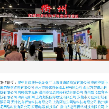
友情链接：
资中县茂盛环保设备厂
上海亚谦麟商贸有限公司
济南济味小
嫩肉餐饮管理有限公司
漯河市博铭特保温工程有限公司
西安方智信息科
技有限公司
网络技术服务
温州市恒奥网络科技有限公司
贵州酷飞教育科
技有限公司
海南电影网
上海彪杭国际物流有限公司
东莞市万信旅行社有
限公司
天津乾言昕途科技有限公司
上海阿兹尔网络科技有限公司
扬州狮
尼网络科技有限公司
家用电器
科技推广
唐山凡恋品网络科技有限公司
上