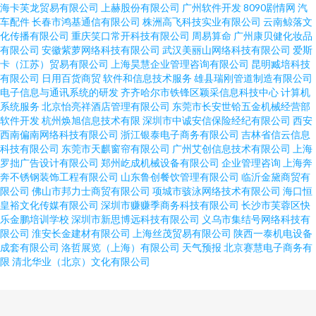
海卡芙龙贸易有限公司
上赫股份有限公司
广州软件开发
8090剧情网
汽
车配件
长春市鸿基通信有限公司
株洲高飞科技实业有限公司
云南鲸落文
化传播有限公司
重庆笑口常开科技有限公司
周易算命
广州康贝健化妆品
有限公司
安徽紫萝网络科技有限公司
武汉美丽山网络科技有限公司
爱斯
卡（江苏）贸易有限公司
上海昊慧企业管理咨询有限公司
昆明臧培科技
有限公司
日用百货商贸
软件和信息技术服务
雄县瑞刚管道制造有限公司
电子信息与通讯系统的研发
齐齐哈尔市铁锋区颖采信息科技中心
计算机
系统服务
北京怡亮祥酒店管理有限公司
东莞市长安世铪五金机械经营部
软件开发
杭州焕旭信息技术有限
深圳市中诚安信保险经纪有限公司
西安
西南偏南网络科技有限公司
浙江银泰电子商务有限公司
吉林省信云信息
科技有限公司
东莞市天麒窗帘有限公司
广州艾创信息技术有限公司
上海
罗拙广告设计有限公司
郑州屹成机械设备有限公司
企业管理咨询
上海奔
奔不锈钢装饰工程有限公司
山东鲁创餐饮管理有限公司
临沂金黛商贸有
限公司
佛山市邦力士商贸有限公司
项城市骇泳网络技术有限公司
海口恒
皇裕文化传媒有限公司
深圳市赚赚季商务科技有限公司
长沙市芙蓉区快
乐金鹏培训学校
深圳市新思博远科技有限公司
义乌市集结号网络科技有
限公司
淮安长金建材有限公司
上海丝茂贸易有限公司
陕西一泰机电设备
成套有限公司
洛哲展览（上海）有限公司
天气预报
北京赛慧电子商务有
限
清北华业（北京）文化有限公司