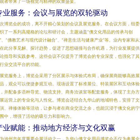
观者带来了一场视觉与精神的双重盛宴。
专业服务：会议与展览的双轮驱动
次博览会的成功，离不开精心策划的会议及展览服务。在会议方面，组委
织了一系列高规格的论坛和研讨会，主题涵盖“佛文化用品的传承与创
”、“佛教艺术与现代设计融合”、“禅意生活与健康产业”等。业内专家和从
在此分享见解、探讨趋势，促进了思想碰撞与合作机遇，为行业发展提供
论指导和实践参考。这些会议不仅提升了博览会的专业深度，也强化了其
行业交流平台的功能。
展览服务上，博览会采用了分区展示与体验式布局，确保展商能够高效展
品，观众可以便捷参观互动。现场设置了标准展位、特装展区和互动体验
，并配备多语种导览、物流支持、商务洽谈室等配套服务，体现了主办方
展运营上的专业化与人性化。博览会还结合九华山的地域特色，安排了文
演、禅修体验等活动，让参与者在商业交流之余，也能沉浸于佛文化的宁
围中，增强了活动的吸引力和影响力。
产业赋能：推动地方经济与文化双赢
为池州市年度重要会展活动之一，九华山佛文化用品博览会不仅为参展企